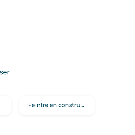
ser
roximité
Peintre en construction navale