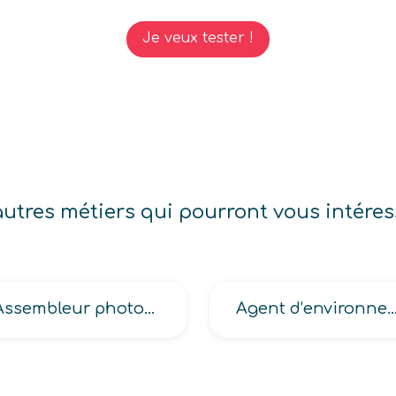
Je veux tester !
autres métiers qui pourront vous intéres
Assembleur photogrammètre cartographe, Cartographe, Cartographe géomaticien
Agent d’environnement de p