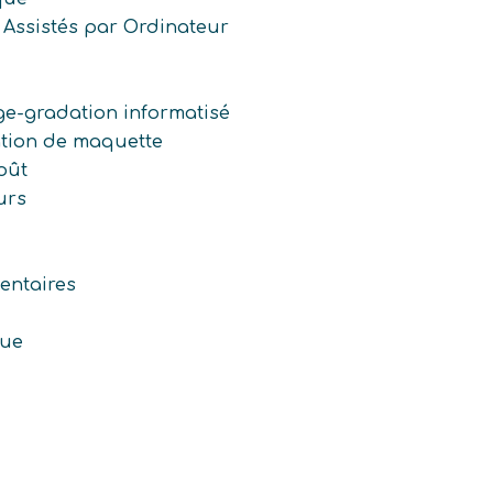
 Assistés par Ordinateur
ge-gradation informatisé
ation de maquette
oût
urs
entaires
que