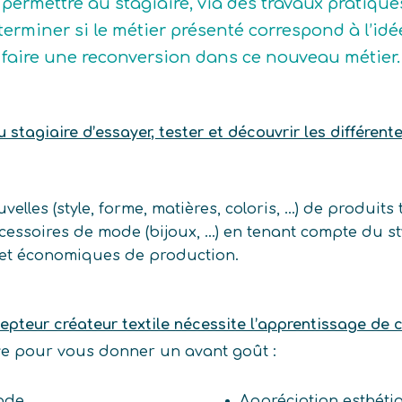
 permettre au stagiaire, via des travaux pratique
terminer si le métier présenté correspond à l’idée q
 faire une reconversion dans ce nouveau métier.
stagiaire d’essayer, tester et découvrir les différent
elles (style, forme, matières, coloris, …) de produits te
cessoires de mode (bijoux, …) en tenant compte du st
 et économiques de production.
epteur créateur textile nécessite l’apprentissage de
ive pour vous donner un avant goût :
ode
Appréciation esthéti