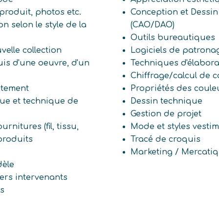
 produit, photos etc.
Conception et Dessin
n selon le style de la
(CAO/DAO)
Outils bureautiques
velle collection
Logiciels de patrona
quis d'une oeuvre, d'un
Techniques d'élabor
Chiffrage/calcul de c
êtement
Propriétés des coule
que et technique de
Dessin technique
Gestion de projet
rnitures (fil, tissu,
Mode et styles vestim
 produits
Tracé de croquis
Marketing / Mercati
dèle
vers intervenants
es