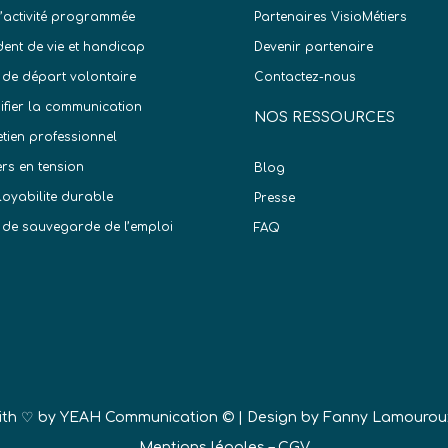
d’activité programmée
Partenaires VisioMétiers
dent de vie et handicap
Devenir partenaire
 de départ volontaire
Contactez-nous
difier la communication
NOS RESSOURCES
etien professionnel
ers en tension
Blog
oyabilite durable
Presse
 de sauvegarde de l’emploi
FAQ
)
ith ♡ by
YEAH Communication ©
| Design by Fanny Lamourou
Mentions légales
–
CGV