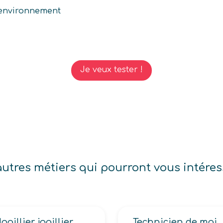
n environnement
Je veux tester !
autres métiers qui pourront vous intéres
Joaillier, joaillier modéliste
Technicien de maintenance de systèmes (optroniques, de tourelle et de conduite de tir, d’info