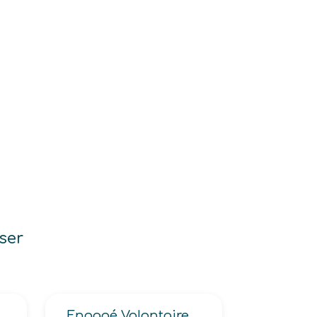
ser
rmation)
Engagé Volontaire de l’Armée de Terre -EVAT-, Volontaire -EV- combattant