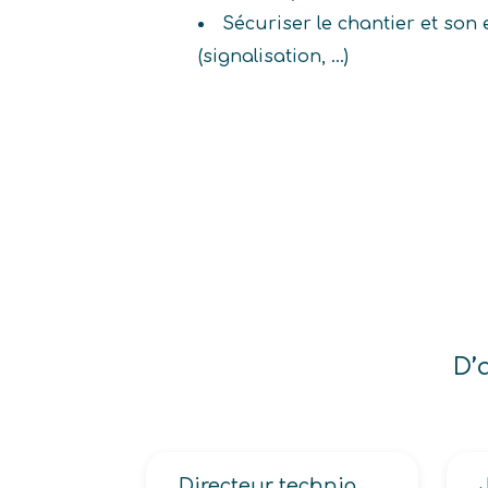
Sécuriser le chantier et so
(signalisation, ...)
D’
Directeur technique en actuariat