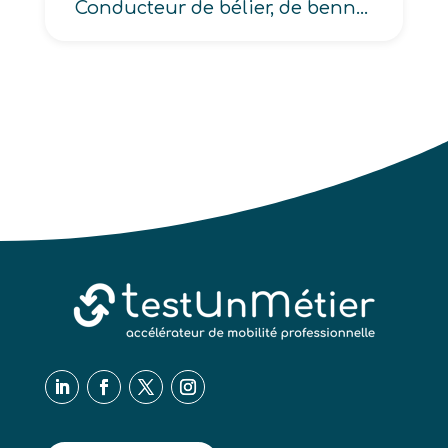
Conducteur de bélier, de benne, de bouteur, de brise-roches, de bulldozer, de câble lasso, de chargeur à chenilles