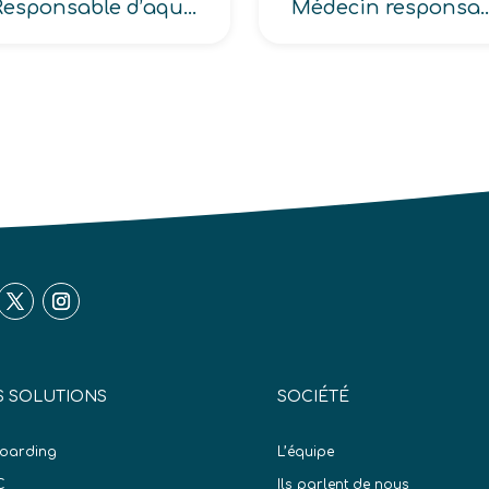
Responsable d’aquarium, de parc naturel, de planétarium, de salle de sport, de village de vacances
Médecin responsable de la Documentation et de l’Information
 SOLUTIONS
SOCIÉTÉ
oarding
L’équipe
C
Ils parlent de nous