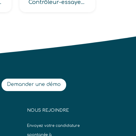
 Médicale (Médecin responsable -DIM-)
Contrôleur-essayeur sur voiture, Contrôleur-vérificateur en mécanique
Demander une démo
NOUS REJOINDRE
Envoyez votre candidature
spontanée à