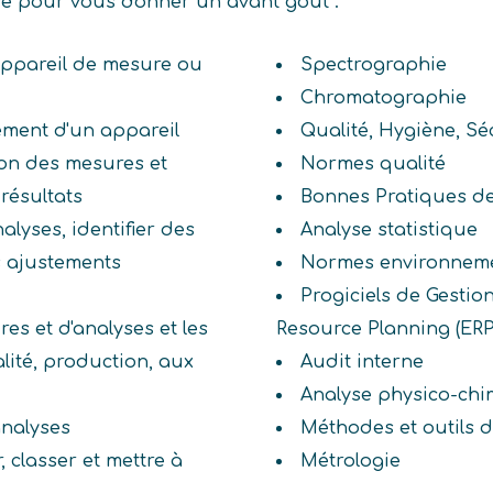
ive pour vous donner un avant goût :
 appareil de mesure ou
Spectrographie
Chromatographie
nement d'un appareil
Qualité, Hygiène, S
tion des mesures et
Normes qualité
 résultats
Bonnes Pratiques de
alyses, identifier des
Analyse statistique
s ajustements
Normes environneme
Progiciels de Gestion
res et d'analyses et les
Resource Planning (ERP
ité, production, aux
Audit interne
Analyse physico-ch
analyses
Méthodes et outils 
r, classer et mettre à
Métrologie