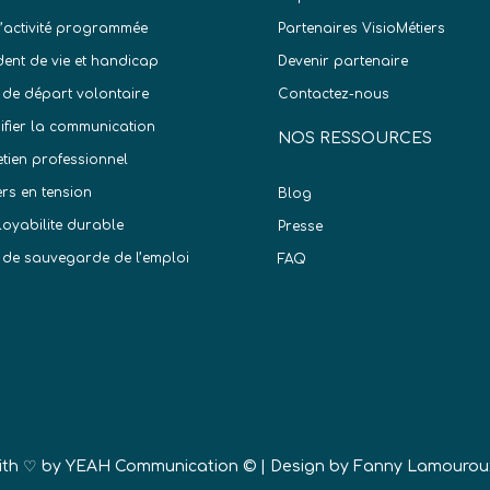
d’activité programmée
Partenaires VisioMétiers
dent de vie et handicap
Devenir partenaire
 de départ volontaire
Contactez-nous
difier la communication
NOS RESSOURCES
etien professionnel
ers en tension
Blog
oyabilite durable
Presse
 de sauvegarde de l’emploi
FAQ
)
ith ♡ by
YEAH Communication ©
| Design by Fanny Lamourou