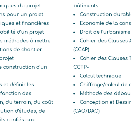
miques du projet
bâtiments
ons pour un projet
Construction durabl
iques et financières
Economie de la cons
tabilité d'un projet
Droit de l'urbanisme
es méthodes à mettre
Cahier des Clauses A
ations de chantier
(CCAP)
projet
Cahier des Clauses T
de construction d'un
CCTP-
Calcul technique
 et définir les
Chiffrage/calcul de 
 fonction des
Méthode des débou
n, du terrain, du coût
Conception et Dessi
cution d'études, de
(CAO/DAO)
ls confiés aux