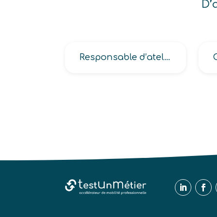
D’
Responsable d’atelier en chimie-pharmacie, en énergie-pétrochimie, en industrie du plastique-caoutchouc