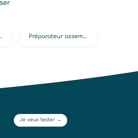
ser
 machine d’impression textile
Préparateur assemblage en industrie, de méthodes en industrie, de piste en industrie
Je veux tester →