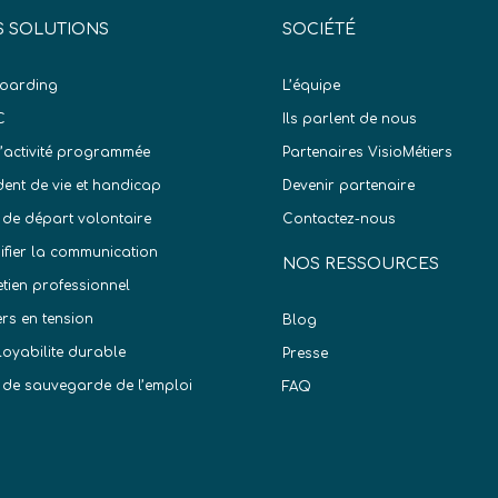
 SOLUTIONS
SOCIÉTÉ
oarding
L’équipe
C
Ils parlent de nous
d’activité programmée
Partenaires VisioMétiers
dent de vie et handicap
Devenir partenaire
 de départ volontaire
Contactez-nous
difier la communication
NOS RESSOURCES
etien professionnel
ers en tension
Blog
oyabilite durable
Presse
 de sauvegarde de l’emploi
FAQ
)