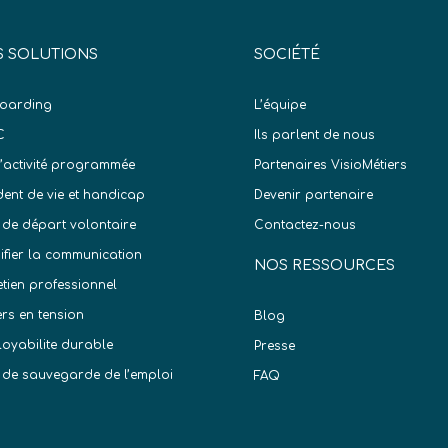
 SOLUTIONS
SOCIÉTÉ
oarding
L’équipe
C
Ils parlent de nous
d’activité programmée
Partenaires VisioMétiers
dent de vie et handicap
Devenir partenaire
 de départ volontaire
Contactez-nous
difier la communication
NOS RESSOURCES
etien professionnel
ers en tension
Blog
oyabilite durable
Presse
 de sauvegarde de l’emploi
FAQ
)