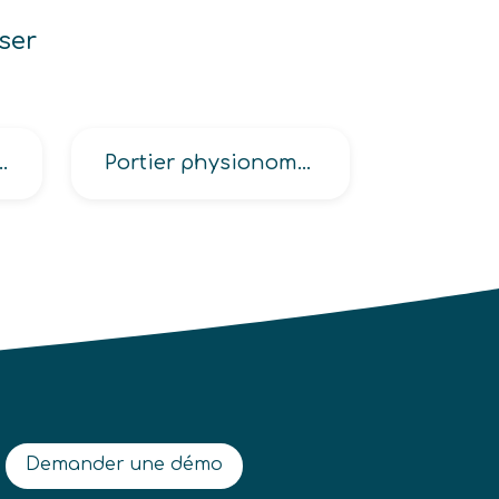
ser
 micro-biologie en industrie, de contrôle en métallurgie, sidérurgie
Portier physionomiste
Demander une démo